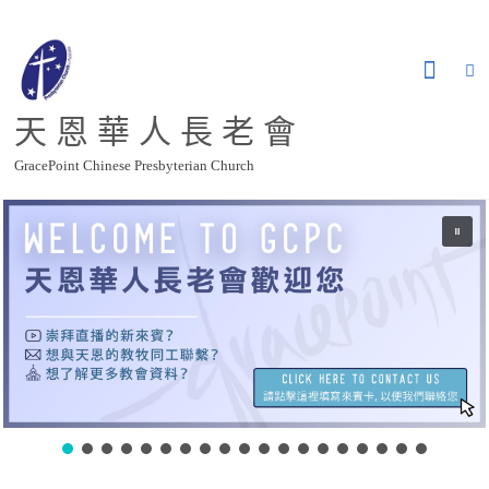
Skip
to
content
天 恩 華 人 長 老 會
GracePoint Chinese Presbyterian Church